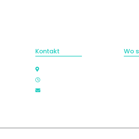
Shop
Kontakt
Wo s
Lamboystr. 6, 63452 Hanau
+49 6181 13759
info@bkv-hanau.de