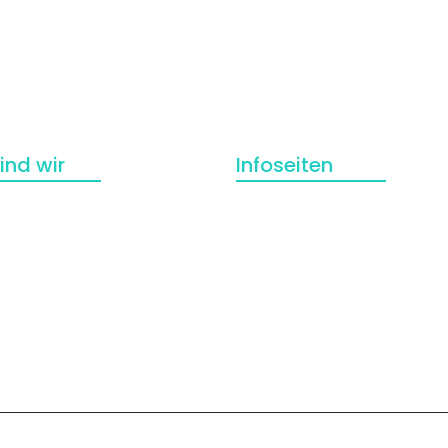
ind wir
Infoseiten
Kontakt
Datenschutzerklärung
Impressum
Über uns