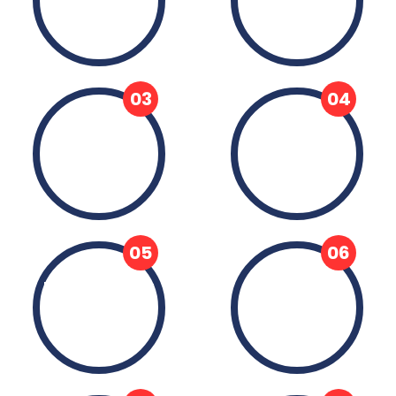
03
04
Rabiul-Ewwel
Rabius-Sani
05
06
Dschumadal-Ula
Dschumadas-
(tr.
Sani (tr.
Cemaziyelevvel)
Cemaziyelahir)