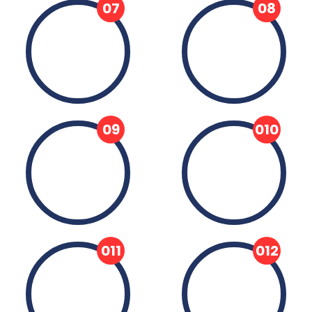
07
08
Redscheb
Schaban
09
010
Ramadan
Schewwal
011
012
Zulqada
Zulhiddscha