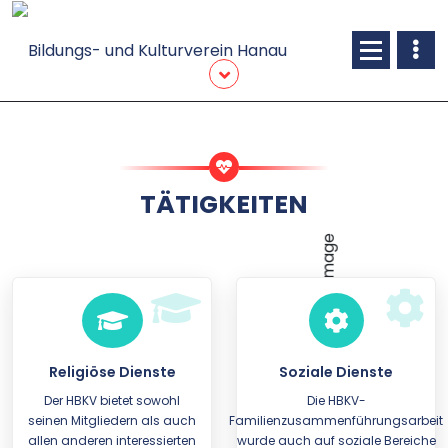
Skip
to
content
TÄTIGKEITEN
Religiöse Dienste
Soziale Dienste
Der HBKV bietet sowohl
Die HBKV-
seinen Mit­glie­dern als auch
Familienzusammenführungsarbeit
allen anderen inte­ressier­ten
wurde auch auf soziale Bereiche