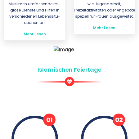
Muslimen umfas­sende reli­
wie Jugendarbeit,
giöse Dienste und Hilfen in
Freizeitaktivitäten oder Angebote
ver­schie­denen Lebens­situ­
speziell für Frauen ausgeweitet.
ati­onen an.
Mehr Lesen
Mehr Lesen
Islamischen Feiertage
Der Hidschra-Kalender
01
02
Muharrem
Safar